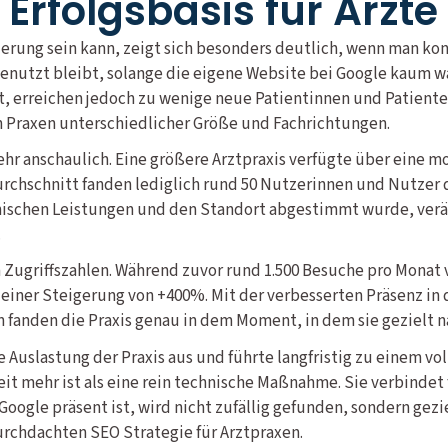
 Erfolgsbasis für Ärzte 
rung sein kann, zeigt sich besonders deutlich, wenn man ko
ngenutzt bleibt, solange die eigene Website bei Google kaum 
, erreichen jedoch zu wenige neue Patientinnen und Patienten
n Praxen unterschiedlicher Größe und Fachrichtungen.
 sehr anschaulich. Eine größere Arztpraxis verfügte über eine 
chschnitt fanden lediglich rund 50 Nutzerinnen und Nutzer d
schen Leistungen und den Standort abgestimmt wurde, veränd
.
en Zugriffszahlen. Während zuvor rund 1.500 Besuche pro Monat
t einer Steigerung von +400%. Mit der verbesserten Präsenz i
n fanden die Praxis genau in dem Moment, in dem sie gezielt 
e Auslastung der Praxis aus und führte langfristig zu einem 
t mehr ist als eine rein technische Maßnahme. Sie verbindet
 Google präsent ist, wird nicht zufällig gefunden, sondern gez
durchdachten SEO Strategie für Arztpraxen.