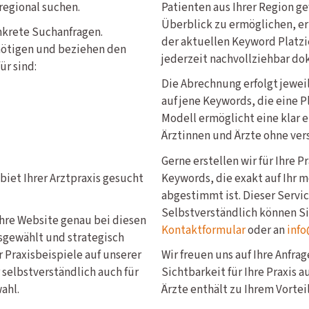
 regional suchen.
Patienten aus Ihrer Region g
Überblick zu ermöglichen, er
nkrete Suchanfragen.
der aktuellen Keyword Platzi
nötigen und beziehen den
jederzeit nachvollziehbar do
ür sind:
Die Abrechnung erfolgt jewe
auf jene Keywords, die eine P
Modell ermöglicht eine klar 
Ärztinnen und Ärzte ohne ver
Gerne erstellen wir für Ihre 
iet Ihrer Arztpraxis gesucht
Keywords, die exakt auf Ihr 
abgestimmt ist. Dieser Service
Selbstverständlich können S
Ihre Website genau bei diesen
Kontaktformular
oder an
info
sgewählt und strategisch
 Praxisbeispiele auf unserer
Wir freuen uns auf Ihre Anfra
 selbstverständlich auch für
Sichtbarkeit für Ihre Praxis 
ahl.
Ärzte enthält zu Ihrem Vorteil