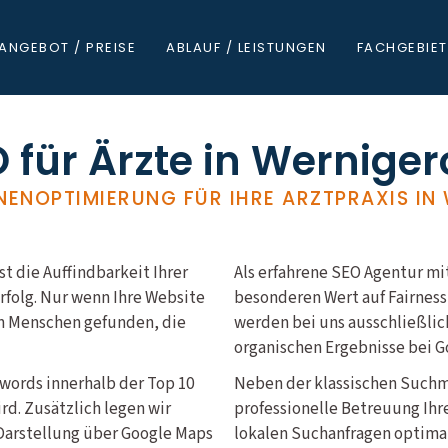
ANGEBOT / PREISE
ABLAUF / LEISTUNGEN
FACHGEBIET
 für Ärzte in Wernige
ENOPTIMIERUNG FÜR IHRE ARZTPRAXIS IN
st die Auffindbarkeit Ihrer
Als erfahrene SEO Agentur mit
erfolg. Nur wenn Ihre Website
besonderen Wert auf Fairness
on Menschen gefunden, die
werden bei uns ausschließlic
organischen Ergebnisse bei G
ywords innerhalb der Top 10
Neben der klassischen Such
d. Zusätzlich legen wir
professionelle Betreuung Ihr
n Darstellung über Google Maps
lokalen Suchanfragen optimal