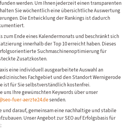
efunden werden. Um Ihnen jederzeit einen transparenten
halten Sie wöchentlich eine übersichtliche Auswertung
erungen. Die Entwicklung der Rankings ist dadurch
kumentiert.
ils zum Ende eines Kalendermonats und beschränkt sich
latzierung innerhalb der Top 10 erreicht haben. Dieses
erfolgsorientierte Suchmaschinenoptimierung für
steckte Zusatzkosten.
Praxis eine individuell ausgearbeitete Auswahl an
medizinisches Fachgebiet und den Standort Wernigerode
 ist für Sie selbstverständlich kostenfrei.
ie uns Ihre gewünschten Keywords über unser
@seo-fuer-aerzte24.de
senden.
ge und darauf, gemeinsam eine nachhaltige und stabile
aufzubauen. Unser Angebot zur SEO auf Erfolgsbasis für
: