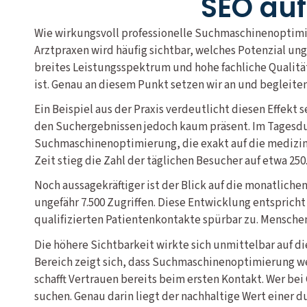
SEO auf
Wie wirkungsvoll professionelle Suchmaschinenoptimie
Arztpraxen wird häufig sichtbar, welches Potenzial u
breites Leistungsspektrum und hohe fachliche Qualität
ist. Genau an diesem Punkt setzen wir an und begleite
Ein Beispiel aus der Praxis verdeutlicht diesen Effekt
den Suchergebnissen jedoch kaum präsent. Im Tagesdur
Suchmaschinenoptimierung, die exakt auf die medizini
Zeit stieg die Zahl der täglichen Besucher auf etwa 250
Noch aussagekräftiger ist der Blick auf die monatlich
ungefähr 7.500 Zugriffen. Diese Entwicklung entsprich
qualifizierten Patientenkontakte spürbar zu. Mensche
Die höhere Sichtbarkeit wirkte sich unmittelbar auf di
Bereich zeigt sich, dass Suchmaschinenoptimierung wei
schafft Vertrauen bereits beim ersten Kontakt. Wer bei
suchen. Genau darin liegt der nachhaltige Wert einer 