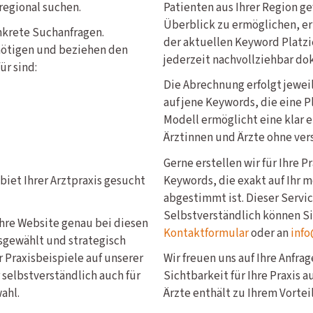
 regional suchen.
Patienten aus Ihrer Region g
Überblick zu ermöglichen, er
nkrete Suchanfragen.
der aktuellen Keyword Platzi
nötigen und beziehen den
jederzeit nachvollziehbar do
ür sind:
Die Abrechnung erfolgt jewe
auf jene Keywords, die eine P
Modell ermöglicht eine klar 
Ärztinnen und Ärzte ohne ver
Gerne erstellen wir für Ihre 
iet Ihrer Arztpraxis gesucht
Keywords, die exakt auf Ihr 
abgestimmt ist. Dieser Service
Selbstverständlich können S
Ihre Website genau bei diesen
Kontaktformular
oder an
info
sgewählt und strategisch
 Praxisbeispiele auf unserer
Wir freuen uns auf Ihre Anfra
 selbstverständlich auch für
Sichtbarkeit für Ihre Praxis 
ahl.
Ärzte enthält zu Ihrem Vorteil