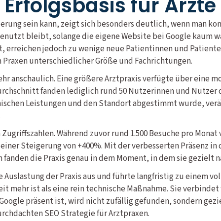
 Erfolgsbasis für Ärzte 
rung sein kann, zeigt sich besonders deutlich, wenn man ko
ngenutzt bleibt, solange die eigene Website bei Google kaum 
, erreichen jedoch zu wenige neue Patientinnen und Patienten
n Praxen unterschiedlicher Größe und Fachrichtungen.
 sehr anschaulich. Eine größere Arztpraxis verfügte über eine 
chschnitt fanden lediglich rund 50 Nutzerinnen und Nutzer d
schen Leistungen und den Standort abgestimmt wurde, veränd
.
en Zugriffszahlen. Während zuvor rund 1.500 Besuche pro Monat
t einer Steigerung von +400%. Mit der verbesserten Präsenz i
n fanden die Praxis genau in dem Moment, in dem sie gezielt 
e Auslastung der Praxis aus und führte langfristig zu einem 
t mehr ist als eine rein technische Maßnahme. Sie verbindet
 Google präsent ist, wird nicht zufällig gefunden, sondern gez
durchdachten SEO Strategie für Arztpraxen.