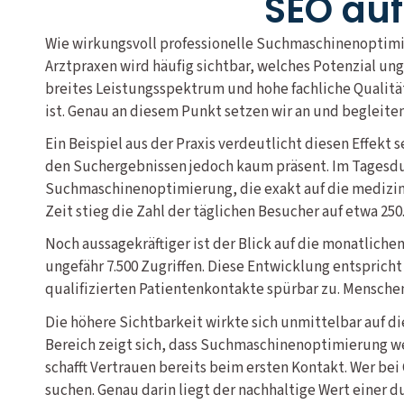
SEO auf
Wie wirkungsvoll professionelle Suchmaschinenoptimie
Arztpraxen wird häufig sichtbar, welches Potenzial u
breites Leistungsspektrum und hohe fachliche Qualität
ist. Genau an diesem Punkt setzen wir an und begleite
Ein Beispiel aus der Praxis verdeutlicht diesen Effekt
den Suchergebnissen jedoch kaum präsent. Im Tagesdur
Suchmaschinenoptimierung, die exakt auf die medizini
Zeit stieg die Zahl der täglichen Besucher auf etwa 250
Noch aussagekräftiger ist der Blick auf die monatlich
ungefähr 7.500 Zugriffen. Diese Entwicklung entsprich
qualifizierten Patientenkontakte spürbar zu. Mensche
Die höhere Sichtbarkeit wirkte sich unmittelbar auf di
Bereich zeigt sich, dass Suchmaschinenoptimierung wei
schafft Vertrauen bereits beim ersten Kontakt. Wer bei
suchen. Genau darin liegt der nachhaltige Wert einer 