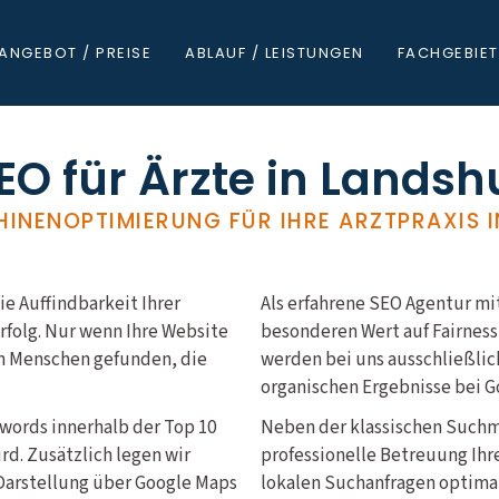
ANGEBOT / PREISE
ABLAUF / LEISTUNGEN
FACHGEBIET
EO für Ärzte in Landsh
INENOPTIMIERUNG FÜR IHRE ARZTPRAXIS I
die Auffindbarkeit Ihrer
Als erfahrene SEO Agentur mit
erfolg. Nur wenn Ihre Website
besonderen Wert auf Fairness
on Menschen gefunden, die
werden bei uns ausschließlic
organischen Ergebnisse bei G
ywords innerhalb der Top 10
Neben der klassischen Such
d. Zusätzlich legen wir
professionelle Betreuung Ihr
n Darstellung über Google Maps
lokalen Suchanfragen optimal