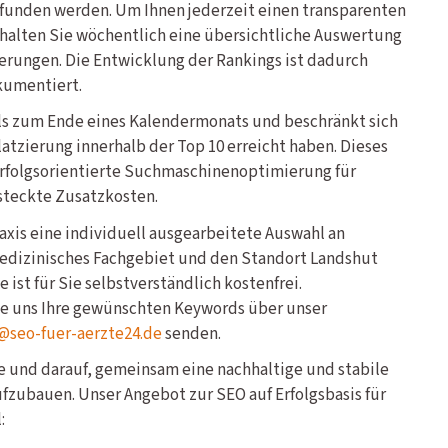
efunden werden. Um Ihnen jederzeit einen transparenten
halten Sie wöchentlich eine übersichtliche Auswertung
erungen. Die Entwicklung der Rankings ist dadurch
kumentiert.
ils zum Ende eines Kalendermonats und beschränkt sich
latzierung innerhalb der Top 10 erreicht haben. Dieses
erfolgsorientierte Suchmaschinenoptimierung für
steckte Zusatzkosten.
Praxis eine individuell ausgearbeitete Auswahl an
medizinisches Fachgebiet und den Standort Landshut
 ist für Sie selbstverständlich kostenfrei.
ie uns Ihre gewünschten Keywords über unser
@seo-fuer-aerzte24.de
senden.
ge und darauf, gemeinsam eine nachhaltige und stabile
aufzubauen. Unser Angebot zur SEO auf Erfolgsbasis für
: