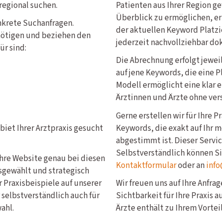
 regional suchen.
Patienten aus Ihrer Region g
Überblick zu ermöglichen, er
nkrete Suchanfragen.
der aktuellen Keyword Platzi
nötigen und beziehen den
jederzeit nachvollziehbar do
ür sind:
Die Abrechnung erfolgt jewe
auf jene Keywords, die eine P
Modell ermöglicht eine klar 
Ärztinnen und Ärzte ohne ver
Gerne erstellen wir für Ihre 
iet Ihrer Arztpraxis gesucht
Keywords, die exakt auf Ihr 
abgestimmt ist. Dieser Service
Selbstverständlich können S
Ihre Website genau bei diesen
Kontaktformular
oder an
info
sgewählt und strategisch
 Praxisbeispiele auf unserer
Wir freuen uns auf Ihre Anfra
 selbstverständlich auch für
Sichtbarkeit für Ihre Praxis 
ahl.
Ärzte enthält zu Ihrem Vorteil