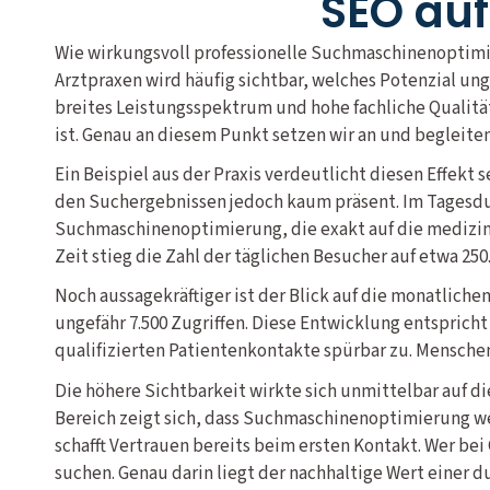
SEO auf
Wie wirkungsvoll professionelle Suchmaschinenoptimie
Arztpraxen wird häufig sichtbar, welches Potenzial u
breites Leistungsspektrum und hohe fachliche Qualität
ist. Genau an diesem Punkt setzen wir an und begleite
Ein Beispiel aus der Praxis verdeutlicht diesen Effekt
den Suchergebnissen jedoch kaum präsent. Im Tagesdur
Suchmaschinenoptimierung, die exakt auf die medizini
Zeit stieg die Zahl der täglichen Besucher auf etwa 250
Noch aussagekräftiger ist der Blick auf die monatlich
ungefähr 7.500 Zugriffen. Diese Entwicklung entsprich
qualifizierten Patientenkontakte spürbar zu. Mensche
Die höhere Sichtbarkeit wirkte sich unmittelbar auf di
Bereich zeigt sich, dass Suchmaschinenoptimierung wei
schafft Vertrauen bereits beim ersten Kontakt. Wer bei
suchen. Genau darin liegt der nachhaltige Wert einer 