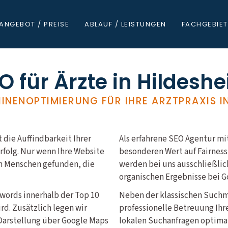
ANGEBOT / PREISE
ABLAUF / LEISTUNGEN
FACHGEBIET
O für Ärzte in Hildesh
NENOPTIMIERUNG FÜR IHRE ARZTPRAXIS IN
t die Auffindbarkeit Ihrer
Als erfahrene SEO Agentur mit
erfolg. Nur wenn Ihre Website
besonderen Wert auf Fairness
on Menschen gefunden, die
werden bei uns ausschließlic
organischen Ergebnisse bei G
ywords innerhalb der Top 10
Neben der klassischen Such
d. Zusätzlich legen wir
professionelle Betreuung Ihr
n Darstellung über Google Maps
lokalen Suchanfragen optimal