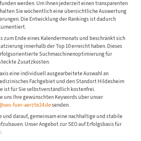
efunden werden. Um Ihnen jederzeit einen transparenten
halten Sie wöchentlich eine übersichtliche Auswertung
erungen. Die Entwicklung der Rankings ist dadurch
kumentiert.
ils zum Ende eines Kalendermonats und beschränkt sich
latzierung innerhalb der Top 10 erreicht haben. Dieses
erfolgsorientierte Suchmaschinenoptimierung für
steckte Zusatzkosten.
Praxis eine individuell ausgearbeitete Auswahl an
medizinisches Fachgebiet und den Standort Hildesheim
 ist für Sie selbstverständlich kostenfrei.
ie uns Ihre gewünschten Keywords über unser
@seo-fuer-aerzte24.de
senden.
ge und darauf, gemeinsam eine nachhaltige und stabile
aufzubauen. Unser Angebot zur SEO auf Erfolgsbasis für
: