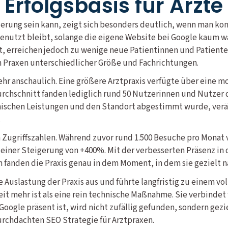
 Erfolgsbasis für Ärzte 
rung sein kann, zeigt sich besonders deutlich, wenn man ko
ngenutzt bleibt, solange die eigene Website bei Google kaum 
, erreichen jedoch zu wenige neue Patientinnen und Patienten
n Praxen unterschiedlicher Größe und Fachrichtungen.
 sehr anschaulich. Eine größere Arztpraxis verfügte über eine 
chschnitt fanden lediglich rund 50 Nutzerinnen und Nutzer d
schen Leistungen und den Standort abgestimmt wurde, veränd
.
en Zugriffszahlen. Während zuvor rund 1.500 Besuche pro Monat
t einer Steigerung von +400%. Mit der verbesserten Präsenz i
n fanden die Praxis genau in dem Moment, in dem sie gezielt 
e Auslastung der Praxis aus und führte langfristig zu einem 
t mehr ist als eine rein technische Maßnahme. Sie verbindet
 Google präsent ist, wird nicht zufällig gefunden, sondern gez
durchdachten SEO Strategie für Arztpraxen.