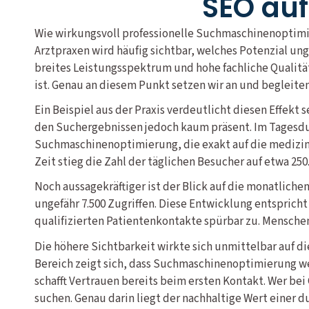
SEO auf
Wie wirkungsvoll professionelle Suchmaschinenoptimie
Arztpraxen wird häufig sichtbar, welches Potenzial u
breites Leistungsspektrum und hohe fachliche Qualität
ist. Genau an diesem Punkt setzen wir an und begleite
Ein Beispiel aus der Praxis verdeutlicht diesen Effekt
den Suchergebnissen jedoch kaum präsent. Im Tagesdur
Suchmaschinenoptimierung, die exakt auf die medizini
Zeit stieg die Zahl der täglichen Besucher auf etwa 250
Noch aussagekräftiger ist der Blick auf die monatlich
ungefähr 7.500 Zugriffen. Diese Entwicklung entsprich
qualifizierten Patientenkontakte spürbar zu. Mensche
Die höhere Sichtbarkeit wirkte sich unmittelbar auf di
Bereich zeigt sich, dass Suchmaschinenoptimierung wei
schafft Vertrauen bereits beim ersten Kontakt. Wer bei
suchen. Genau darin liegt der nachhaltige Wert einer 