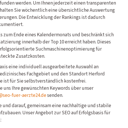
efunden werden. Um Ihnen jederzeit einen transparenten
halten Sie wöchentlich eine übersichtliche Auswertung
erungen. Die Entwicklung der Rankings ist dadurch
kumentiert.
ils zum Ende eines Kalendermonats und beschränkt sich
latzierung innerhalb der Top 10 erreicht haben. Dieses
erfolgsorientierte Suchmaschinenoptimierung für
steckte Zusatzkosten.
Praxis eine individuell ausgearbeitete Auswahl an
medizinisches Fachgebiet und den Standort Herford
 ist für Sie selbstverständlich kostenfrei.
ie uns Ihre gewünschten Keywords über unser
@seo-fuer-aerzte24.de
senden.
ge und darauf, gemeinsam eine nachhaltige und stabile
aufzubauen. Unser Angebot zur SEO auf Erfolgsbasis für
: