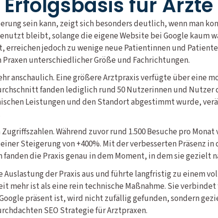
 Erfolgsbasis für Ärzte 
rung sein kann, zeigt sich besonders deutlich, wenn man ko
ngenutzt bleibt, solange die eigene Website bei Google kaum 
, erreichen jedoch zu wenige neue Patientinnen und Patienten
n Praxen unterschiedlicher Größe und Fachrichtungen.
 sehr anschaulich. Eine größere Arztpraxis verfügte über eine 
chschnitt fanden lediglich rund 50 Nutzerinnen und Nutzer d
schen Leistungen und den Standort abgestimmt wurde, veränd
.
en Zugriffszahlen. Während zuvor rund 1.500 Besuche pro Monat
t einer Steigerung von +400%. Mit der verbesserten Präsenz i
n fanden die Praxis genau in dem Moment, in dem sie gezielt 
e Auslastung der Praxis aus und führte langfristig zu einem 
t mehr ist als eine rein technische Maßnahme. Sie verbindet
 Google präsent ist, wird nicht zufällig gefunden, sondern gez
durchdachten SEO Strategie für Arztpraxen.