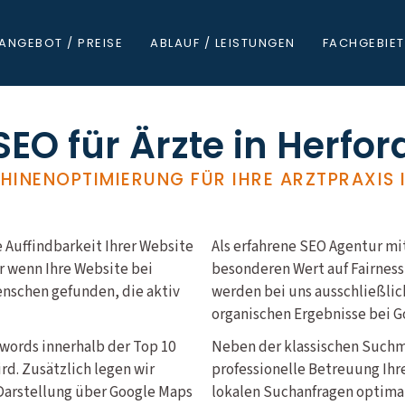
ANGEBOT / PREISE
ABLAUF / LEISTUNGEN
FACHGEBIET
SEO für Ärzte in Herfor
INENOPTIMIERUNG FÜR IHRE ARZTPRAXIS 
ie Auffindbarkeit Ihrer Website
Als erfahrene SEO Agentur mit
ur wenn Ihre Website bei
besonderen Wert auf Fairness
enschen gefunden, die aktiv
werden bei uns ausschließlic
organischen Ergebnisse bei G
ywords innerhalb der Top 10
Neben der klassischen Such
d. Zusätzlich legen wir
professionelle Betreuung Ihr
n Darstellung über Google Maps
lokalen Suchanfragen optimal