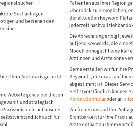
 regional suchen.
Patienten aus Ihrer Region g
Überblick zu ermöglichen, er
nkrete Suchanfragen.
der aktuellen Keyword Platzi
nötigen und beziehen den
jederzeit nachvollziehbar do
ür sind:
Die Abrechnung erfolgt jewe
auf jene Keywords, die eine P
Modell ermöglicht eine klar 
Ärztinnen und Ärzte ohne ver
Gerne erstellen wir für Ihre 
iet Ihrer Arztpraxis gesucht
Keywords, die exakt auf Ihr 
abgestimmt ist. Dieser Service
Selbstverständlich können S
Ihre Website genau bei diesen
Kontaktformular
oder an
info
sgewählt und strategisch
 Praxisbeispiele auf unserer
Wir freuen uns auf Ihre Anfra
 selbstverständlich auch für
Sichtbarkeit für Ihre Praxis 
ahl.
Ärzte enthält zu Ihrem Vorteil