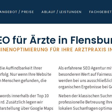
ANGEBOT / PREISE
ABLAUF / LEISTUNGEN
FACHGEBIET
EO für Ärzte in Flensbu
NENOPTIMIERUNG FÜR IHRE ARZTPRAXIS I
 die Auffindbarkeit Ihrer
Als erfahrene SEO Agentur mit
erfolg. Nur wenn Ihre Website
besonderen Wert auf Fairness
on Menschen gefunden, die
werden bei uns ausschließlic
organischen Ergebnisse bei G
ywords innerhalb der Top 10
Neben der klassischen Such
d. Zusätzlich legen wir
professionelle Betreuung Ihr
n Darstellung über Google Maps
lokalen Suchanfragen optimal