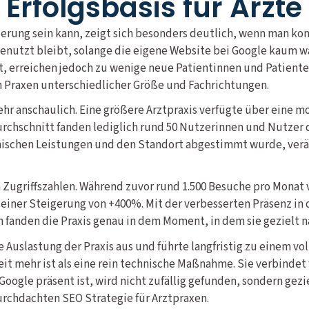
 Erfolgsbasis für Ärzte 
rung sein kann, zeigt sich besonders deutlich, wenn man ko
ngenutzt bleibt, solange die eigene Website bei Google kaum 
, erreichen jedoch zu wenige neue Patientinnen und Patienten
n Praxen unterschiedlicher Größe und Fachrichtungen.
 sehr anschaulich. Eine größere Arztpraxis verfügte über eine 
chschnitt fanden lediglich rund 50 Nutzerinnen und Nutzer d
schen Leistungen und den Standort abgestimmt wurde, veränd
.
en Zugriffszahlen. Während zuvor rund 1.500 Besuche pro Monat
t einer Steigerung von +400%. Mit der verbesserten Präsenz i
n fanden die Praxis genau in dem Moment, in dem sie gezielt 
e Auslastung der Praxis aus und führte langfristig zu einem 
t mehr ist als eine rein technische Maßnahme. Sie verbindet
 Google präsent ist, wird nicht zufällig gefunden, sondern gez
durchdachten SEO Strategie für Arztpraxen.