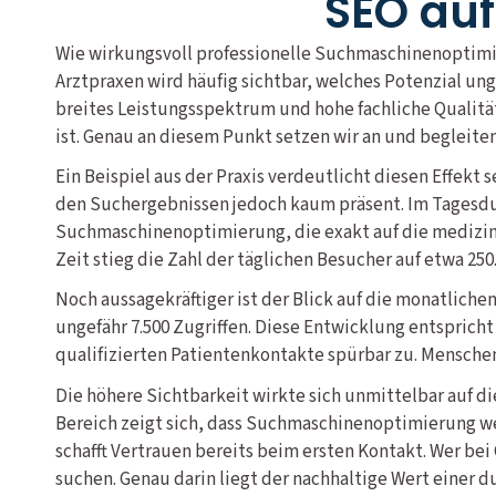
SEO auf
Wie wirkungsvoll professionelle Suchmaschinenoptimie
Arztpraxen wird häufig sichtbar, welches Potenzial u
breites Leistungsspektrum und hohe fachliche Qualität
ist. Genau an diesem Punkt setzen wir an und begleite
Ein Beispiel aus der Praxis verdeutlicht diesen Effekt
den Suchergebnissen jedoch kaum präsent. Im Tagesdur
Suchmaschinenoptimierung, die exakt auf die medizini
Zeit stieg die Zahl der täglichen Besucher auf etwa 250
Noch aussagekräftiger ist der Blick auf die monatlich
ungefähr 7.500 Zugriffen. Diese Entwicklung entsprich
qualifizierten Patientenkontakte spürbar zu. Mensche
Die höhere Sichtbarkeit wirkte sich unmittelbar auf di
Bereich zeigt sich, dass Suchmaschinenoptimierung wei
schafft Vertrauen bereits beim ersten Kontakt. Wer bei
suchen. Genau darin liegt der nachhaltige Wert einer 