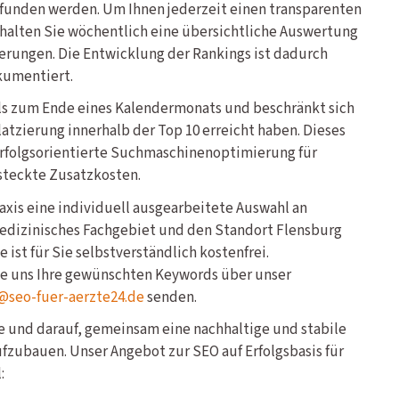
efunden werden. Um Ihnen jederzeit einen transparenten
halten Sie wöchentlich eine übersichtliche Auswertung
erungen. Die Entwicklung der Rankings ist dadurch
kumentiert.
ils zum Ende eines Kalendermonats und beschränkt sich
latzierung innerhalb der Top 10 erreicht haben. Dieses
erfolgsorientierte Suchmaschinenoptimierung für
steckte Zusatzkosten.
Praxis eine individuell ausgearbeitete Auswahl an
medizinisches Fachgebiet und den Standort Flensburg
 ist für Sie selbstverständlich kostenfrei.
ie uns Ihre gewünschten Keywords über unser
@seo-fuer-aerzte24.de
senden.
ge und darauf, gemeinsam eine nachhaltige und stabile
aufzubauen. Unser Angebot zur SEO auf Erfolgsbasis für
: