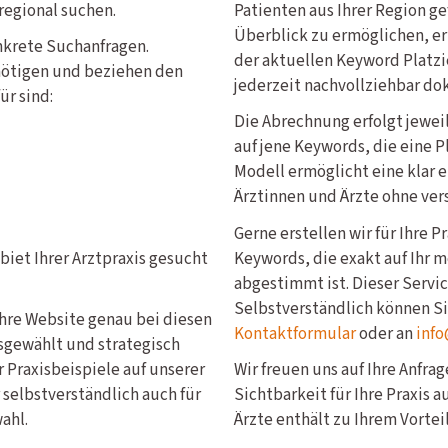
 regional suchen.
Patienten aus Ihrer Region g
Überblick zu ermöglichen, er
nkrete Suchanfragen.
der aktuellen Keyword Platzi
nötigen und beziehen den
jederzeit nachvollziehbar do
ür sind:
Die Abrechnung erfolgt jewe
auf jene Keywords, die eine P
Modell ermöglicht eine klar 
Ärztinnen und Ärzte ohne ver
Gerne erstellen wir für Ihre 
iet Ihrer Arztpraxis gesucht
Keywords, die exakt auf Ihr 
abgestimmt ist. Dieser Service
Selbstverständlich können S
Ihre Website genau bei diesen
Kontaktformular
oder an
info
sgewählt und strategisch
 Praxisbeispiele auf unserer
Wir freuen uns auf Ihre Anfra
 selbstverständlich auch für
Sichtbarkeit für Ihre Praxis 
ahl.
Ärzte enthält zu Ihrem Vorteil