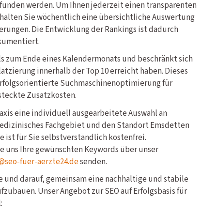
efunden werden. Um Ihnen jederzeit einen transparenten
halten Sie wöchentlich eine übersichtliche Auswertung
erungen. Die Entwicklung der Rankings ist dadurch
kumentiert.
ils zum Ende eines Kalendermonats und beschränkt sich
latzierung innerhalb der Top 10 erreicht haben. Dieses
erfolgsorientierte Suchmaschinenoptimierung für
steckte Zusatzkosten.
Praxis eine individuell ausgearbeitete Auswahl an
 medizinisches Fachgebiet und den Standort Emsdetten
 ist für Sie selbstverständlich kostenfrei.
ie uns Ihre gewünschten Keywords über unser
@seo-fuer-aerzte24.de
senden.
ge und darauf, gemeinsam eine nachhaltige und stabile
aufzubauen. Unser Angebot zur SEO auf Erfolgsbasis für
: