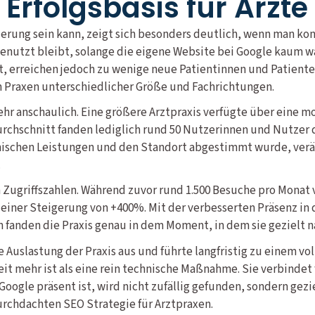
 Erfolgsbasis für Ärzte 
rung sein kann, zeigt sich besonders deutlich, wenn man ko
ngenutzt bleibt, solange die eigene Website bei Google kaum 
, erreichen jedoch zu wenige neue Patientinnen und Patienten
n Praxen unterschiedlicher Größe und Fachrichtungen.
 sehr anschaulich. Eine größere Arztpraxis verfügte über eine 
chschnitt fanden lediglich rund 50 Nutzerinnen und Nutzer d
schen Leistungen und den Standort abgestimmt wurde, veränd
.
en Zugriffszahlen. Während zuvor rund 1.500 Besuche pro Monat
t einer Steigerung von +400%. Mit der verbesserten Präsenz i
n fanden die Praxis genau in dem Moment, in dem sie gezielt 
e Auslastung der Praxis aus und führte langfristig zu einem 
t mehr ist als eine rein technische Maßnahme. Sie verbindet
 Google präsent ist, wird nicht zufällig gefunden, sondern gez
durchdachten SEO Strategie für Arztpraxen.