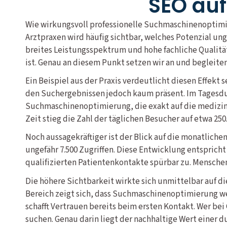
SEO auf
Wie wirkungsvoll professionelle Suchmaschinenoptimie
Arztpraxen wird häufig sichtbar, welches Potenzial u
breites Leistungsspektrum und hohe fachliche Qualität
ist. Genau an diesem Punkt setzen wir an und begleite
Ein Beispiel aus der Praxis verdeutlicht diesen Effekt
den Suchergebnissen jedoch kaum präsent. Im Tagesdur
Suchmaschinenoptimierung, die exakt auf die medizini
Zeit stieg die Zahl der täglichen Besucher auf etwa 250
Noch aussagekräftiger ist der Blick auf die monatlich
ungefähr 7.500 Zugriffen. Diese Entwicklung entsprich
qualifizierten Patientenkontakte spürbar zu. Mensche
Die höhere Sichtbarkeit wirkte sich unmittelbar auf di
Bereich zeigt sich, dass Suchmaschinenoptimierung wei
schafft Vertrauen bereits beim ersten Kontakt. Wer bei
suchen. Genau darin liegt der nachhaltige Wert einer 