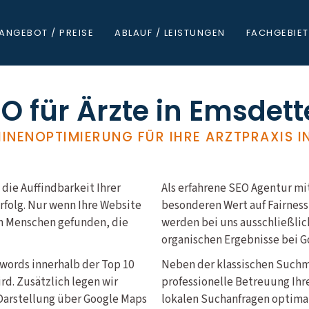
ANGEBOT / PREISE
ABLAUF / LEISTUNGEN
FACHGEBIET
O für Ärzte in Emsdet
NENOPTIMIERUNG FÜR IHRE ARZTPRAXIS I
 die Auffindbarkeit Ihrer
Als erfahrene SEO Agentur mit
erfolg. Nur wenn Ihre Website
besonderen Wert auf Fairness
on Menschen gefunden, die
werden bei uns ausschließlic
organischen Ergebnisse bei G
ywords innerhalb der Top 10
Neben der klassischen Such
d. Zusätzlich legen wir
professionelle Betreuung Ihr
n Darstellung über Google Maps
lokalen Suchanfragen optimal