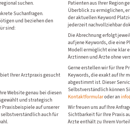
 regional suchen.
Patienten aus Ihrer Region g
Überblick zu ermöglichen, er
nkrete Suchanfragen.
der aktuellen Keyword Platzi
nötigen und beziehen den
jederzeit nachvollziehbar do
ür sind:
Die Abrechnung erfolgt jewe
auf jene Keywords, die eine P
Modell ermöglicht eine klar 
Ärztinnen und Ärzte ohne ver
Gerne erstellen wir für Ihre 
iet Ihrer Arztpraxis gesucht
Keywords, die exakt auf Ihr
abgestimmt ist. Dieser Service
Selbstverständlich können S
Ihre Website genau bei diesen
Kontaktformular
oder an
info
sgewählt und strategisch
 Praxisbeispiele auf unserer
Wir freuen uns auf Ihre Anfra
 selbstverständlich auch für
Sichtbarkeit für Ihre Praxis 
ahl.
Ärzte enthält zu Ihrem Vorteil